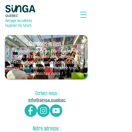
Partager les cultures
Façonner les futurs
Gardons le lien !
Vous souhaitez en savoir plus sur
nos actions, nos événements,
établir de nouveaux partenariats
ou nous soutenir ? N’hésitez-plus,
contactez nous !
Écrivez-nous :
info@singa.quebec
Notre adresse :